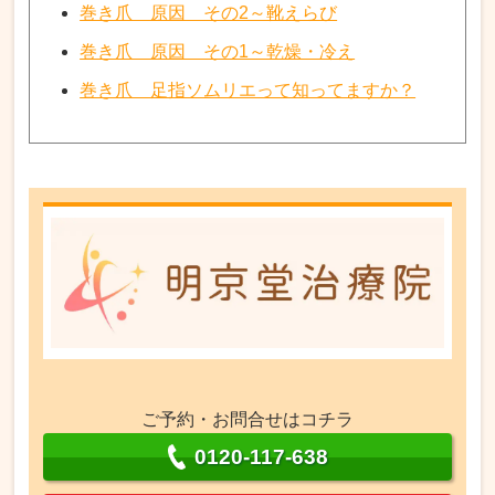
巻き爪 原因 その2～靴えらび
巻き爪 原因 その1～乾燥・冷え
巻き爪 足指ソムリエって知ってますか？
ご予約・お問合せはコチラ
0120-117-638