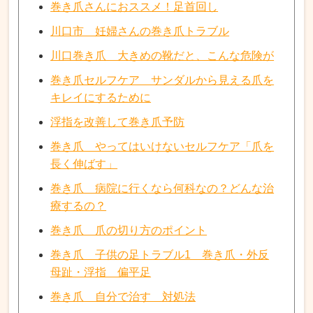
巻き爪さんにおススメ！足首回し
川口市 妊婦さんの巻き爪トラブル
川口巻き爪 大きめの靴だと、こんな危険が
巻き爪セルフケア サンダルから見える爪を
キレイにするために
浮指を改善して巻き爪予防
巻き爪 やってはいけないセルフケア「爪を
長く伸ばす」
巻き爪 病院に行くなら何科なの？どんな治
療するの？
巻き爪 爪の切り方のポイント
巻き爪 子供の足トラブル1 巻き爪・外反
母趾・浮指 偏平足
巻き爪 自分で治す 対処法