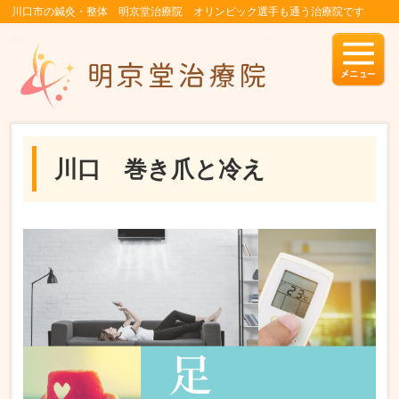
川口市の鍼灸・整体 明京堂治療院 オリンピック選手も通う治療院です
川口 巻き爪と冷え