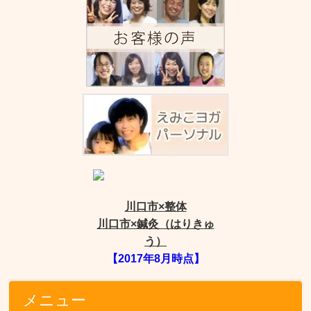
川口市×整体
川口市×鍼灸（はりきゅ
う）
【2017年8月時点】
メニュー