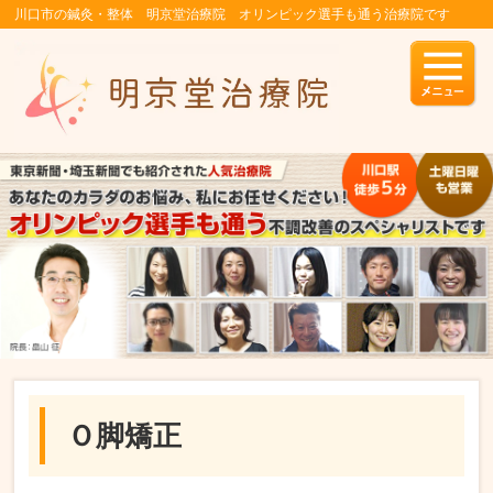
川口市の鍼灸・整体 明京堂治療院 オリンピック選手も通う治療院です
Ｏ脚矯正