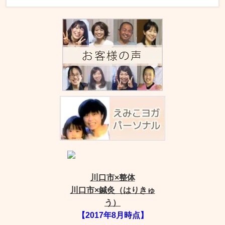
川口市×整体
川口市×鍼灸（はりきゅ
う）
【2017年8月時点】