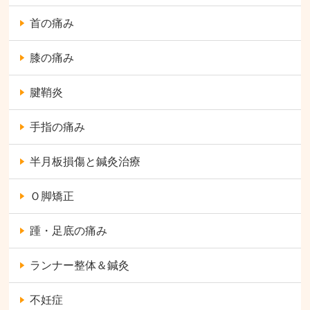
首の痛み
膝の痛み
腱鞘炎
手指の痛み
半月板損傷と鍼灸治療
Ｏ脚矯正
踵・足底の痛み
ランナー整体＆鍼灸
不妊症