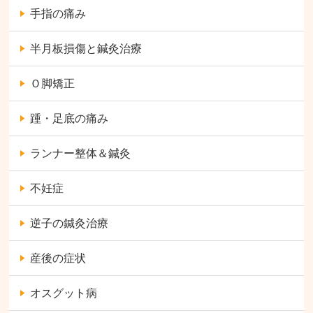
手指の痛み
半月板損傷と鍼灸治療
Ｏ脚矯正
踵・足底の痛み
ランナー整体＆鍼灸
不妊症
逆子の鍼灸治療
産後の症状
オスグット病