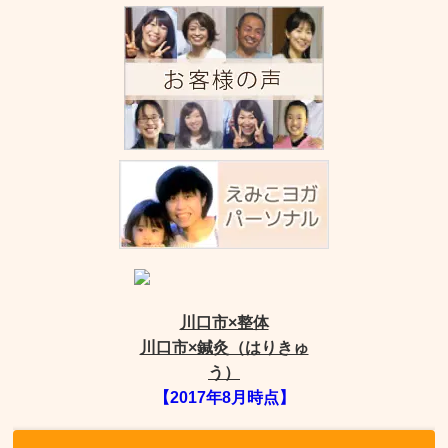
川口市×整体
川口市×鍼灸（はりきゅ
う）
【2017年8月時点】