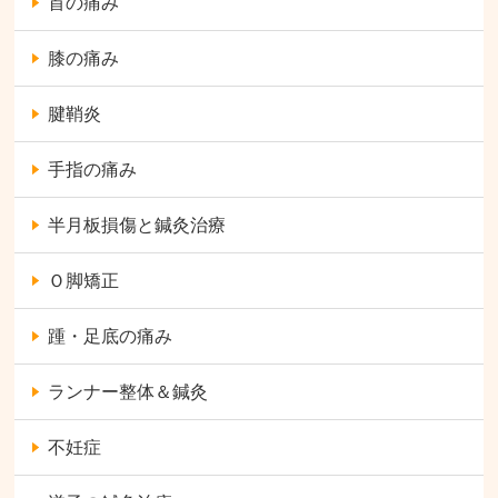
首の痛み
膝の痛み
腱鞘炎
手指の痛み
半月板損傷と鍼灸治療
Ｏ脚矯正
踵・足底の痛み
ランナー整体＆鍼灸
不妊症