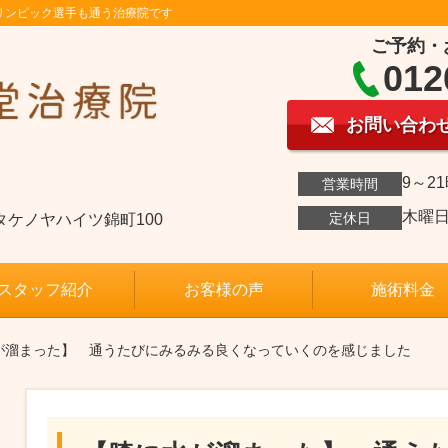
リンピック選手も通う治療院です
ご予約・
012
お問い合わ
9～2
営業時間
木曜
定休日
04タケノヤハイツ錦町100
スタッフ紹介
お客様の声
施術料金
水が溜まった】 通うたびにみるみる良くなっていくのを感じました