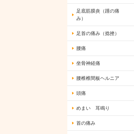
足底筋膜炎（踵の痛
み）
足首の痛み（捻挫）
腰痛
坐骨神経痛
腰椎椎間板ヘルニア
頭痛
めまい 耳鳴り
首の痛み