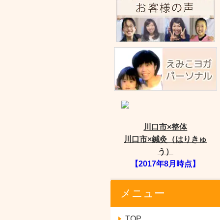
川口市×整体
川口市×鍼灸（はりきゅ
う）
【2017年8月時点】
メニュー
TOP