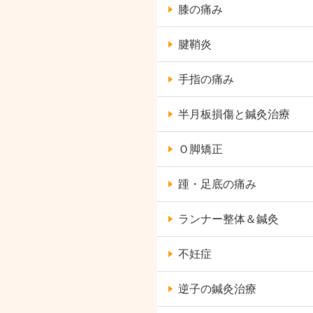
膝の痛み
腱鞘炎
手指の痛み
半月板損傷と鍼灸治療
Ｏ脚矯正
踵・足底の痛み
ランナー整体＆鍼灸
不妊症
逆子の鍼灸治療