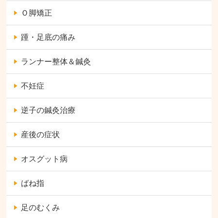
Ｏ脚矯正
踵・足底の痛み
ランナー整体＆鍼灸
不妊症
逆子の鍼灸治療
産後の症状
オスグット病
ばね指
足のむくみ