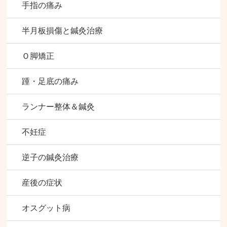
手指の痛み
半月板損傷と鍼灸治療
Ｏ脚矯正
踵・足底の痛み
ランナー整体＆鍼灸
不妊症
逆子の鍼灸治療
産後の症状
オスグット病