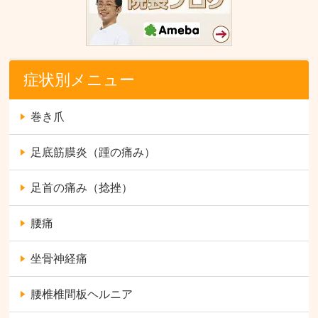
症状別メニュー
巻き爪
足底筋膜炎（踵の痛み）
足首の痛み（捻挫）
腰痛
坐骨神経痛
腰椎椎間板ヘルニア