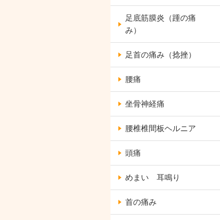
足底筋膜炎（踵の痛
み）
足首の痛み（捻挫）
腰痛
坐骨神経痛
腰椎椎間板ヘルニア
頭痛
めまい 耳鳴り
首の痛み