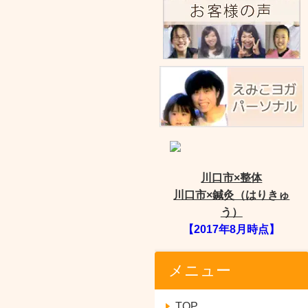
川口市×整体
川口市×鍼灸（はりきゅ
う）
【2017年8月時点】
メニュー
TOP