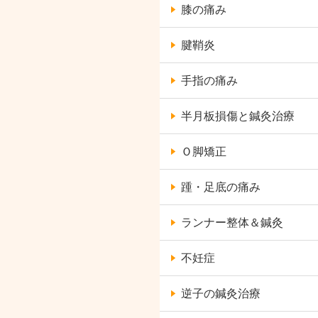
膝の痛み
腱鞘炎
手指の痛み
半月板損傷と鍼灸治療
Ｏ脚矯正
踵・足底の痛み
ランナー整体＆鍼灸
不妊症
逆子の鍼灸治療