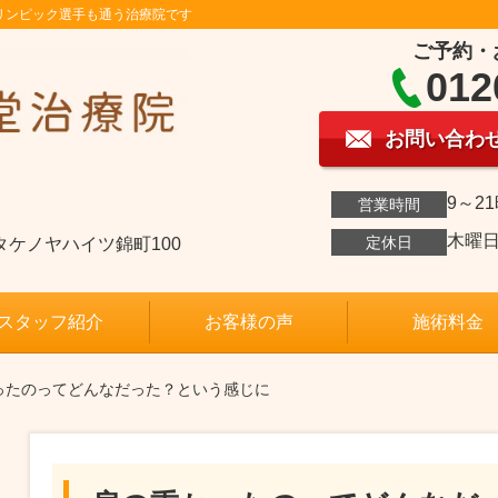
リンピック選手も通う治療院です
ご予約・
012
お問い合わ
9～2
営業時間
木曜
定休日
04タケノヤハイツ錦町100
スタッフ紹介
お客様の声
施術料金
ったのってどんなだった？という感じに