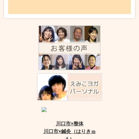
川口市×整体
川口市×鍼灸（はりきゅ