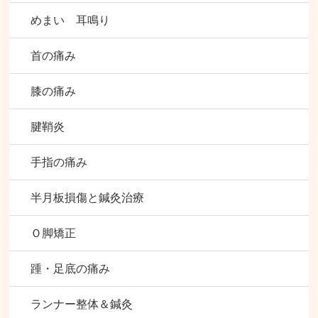
めまい 耳鳴り
首の痛み
膝の痛み
腱鞘炎
手指の痛み
半月板損傷と鍼灸治療
Ｏ脚矯正
踵・足底の痛み
ランナー整体＆鍼灸