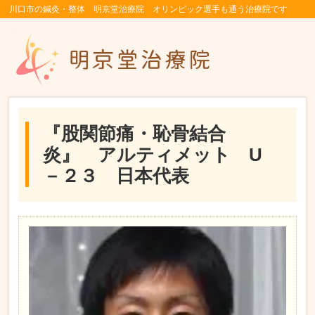
川口市の鍼灸・整体 明京堂治療院 オリンピック選手も通う治療院です
『股関節痛・恥骨結合
炎』 アルティメット U
－２３ 日本代表