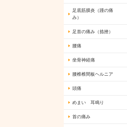
足底筋膜炎（踵の痛
み）
足首の痛み（捻挫）
腰痛
坐骨神経痛
腰椎椎間板ヘルニア
頭痛
めまい 耳鳴り
首の痛み