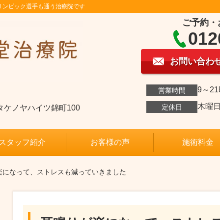
リンピック選手も通う治療院です
ご予約・
012
お問い合わ
9～2
営業時間
木曜
定休日
04タケノヤハイツ錦町100
スタッフ紹介
お客様の声
施術料金
が楽になって、ストレスも減っていきました