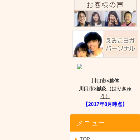
川口市×整体
川口市×鍼灸（はりきゅ
う）
【2017年8月時点】
メニュー
TOP