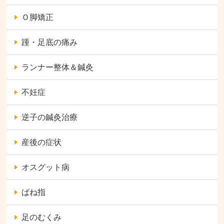
Ｏ脚矯正
踵・足底の痛み
ランナー整体＆鍼灸
不妊症
逆子の鍼灸治療
産後の症状
オスグット病
ばね指
足のむくみ